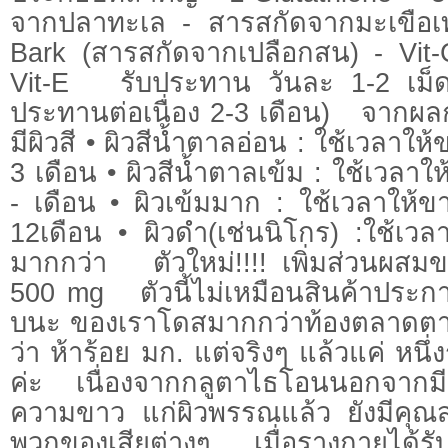
จากปลาทะเล - สารสกัดจากมะเขือเท
Bark (สารสกัดจากเปลือกสน) - Vit-C
Vit-E รับประทาน วันละ 1-2 เม็ด (เ
ประทานต่อเนื่อง 2-3 เดือน) จากผลก
มีผิวสี • ผิวสีน้ำตาลอ่อน : ใช้เวลา
3 เดือน • ผิวสีน้ำตาลเข้ม : ใช้เวล
- เดือน • ผิวเข้มมาก : ใช้เวลาให
12เดือน • ผิวดำ(เช่นนิโกร) :ใช้เว
มากกว่า ตัวใหม่!!!! เพิ่มส่วนผสม
500 mg ตัวนี้ไม่เหมือนสินค้าประกา
บนะ ของเราโดสมากกว่าท้องตลาดตา
ว่า ห้าร้อย มก. แต่จริงๆ แล้วแค่ หนึ่
ค่ะ เนื่องจากกลูตาไธโอนนอกจากมี
ความขาว แก่ผิวพรรณแล้ว ยังมีคุณ
พวกของเสียต่างๆ เมื่อรางกายได้รั