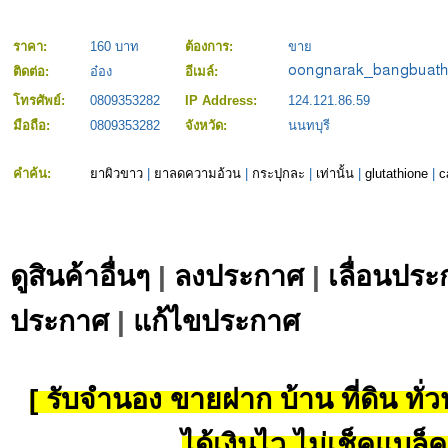
ราคา:
160 บาท
ต้องการ:
ขาย
ติดต่อ:
อ๋อง
อีเมล์:
โทรศัพย์:
0809353282
IP Address:
124.121.86.59
มือถือ:
0809353282
จังหวัด:
นนทบุรี
คำค้น:
ยาผิวขาว
|
ยาลดความอ้วน
|
กระปุกละ
|
เท่านั้น
|
glutathione
|
c
ดูสินค้าอื่นๆ
|
ลงประกาศ
|
เลื่อนประ
ประกาศ
|
แก้ไขประกาศ
[ รับจำนอง ขายฝาก บ้าน ที่ดิน ทั่วป
ได้เงินไว ไม่เช็คแบล็ค