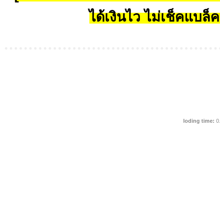
ได้เงินไว ไม่เช็คแบล็ค
loding time:
0