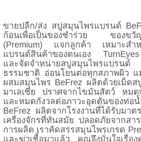
ขายปลีก/ส่ง สบู่สมุนไพรแบรนด์ BeF
ก้อนเพื่อเป็นของชำร่วย ของขว
(Premium) แจกลูกค้า เหมาะสำหรับผ
แบรนด์สินค้าของตนเอง TurnEyes
และจัดจำหน่ายสบู่สมุนไพรแบร
ธรรมชาติ อ่อนโยนต่อทุกสภาพผิว แม้ผ
ผสมสมุนไพร BeFrez ผลิตด้วยเม็ดสบ
มาเลเซีย ปราศจากไขมันสัตว์ หมดป
และหมดกังวลต่อภาวะอุดตันของท่อน้
BeFrez ผลิตจากโรงงานที่ได้รับมา
เครื่องจักรที่ทันสมัย ปลอดภัยจากสาร
การผลิต เราคัดสรรสมุนไพรเกรด Pre
และฆ่าเชื้อมาแล้ว คุณจึงมั่นใจเรื่อ