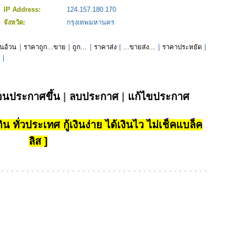
IP Address:
124.157.180.170
จังหวัด:
กรุงเทพมหานคร
นอ้วน
|
ราคาถูก...ขาย
|
ถูก...
|
ราคาส่ง
|
...ขายส่ง...
|
ราคาประหยัด
|
ก
|
่อนประกาศขึ้น
|
ลบประกาศ
|
แก้ไขประกาศ
น ทั่วประเทศ กู้เงินง่าย ได้เงินไว ไม่เช็คแบล็ค
ลิส ]