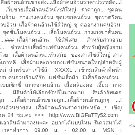
นขายส่ง...เสื้อผ้าคนอ้วนราคาประหยัด...!
เว็บขายเสื้อผ้าคนอ้วนไซส์ใหญ่ ราคาถูก... ชุดคน
สคนอ้วน กางเกงคนอ้วน ชุดแซกคนอ้วน ชุดราตรีคน
วอวบอ้วน เสื้อผ้าคนอ้วนไซ้ส์ใหญ่ ชุ ดออกงานคนอ้วน
ชุดชั้นในคนอ้วน ... เสื้อในคนอ้วน กางเกงขาสั้นคน
.### เสื้อผ้าคนอ้วน ไซ้ส์พิเศษ สำหรับสาวอวบ
่ง... จำหน่ายเสื้อผ้าแฟชั่นคนอ้วน สำหรับผู้หญิงอวบ
ด้วย เสื้อผ้าคนอ้วน...ทันสมัย ของสาวไซส์ใหญ่ สาว
ล์เกาหลี เสื้อผ้าและกางเกงแฟชั่นขนาดใหญ่สำหรับผู้
ดใหม่ สำหรับสาวๆไซ้ส์ XXXXL : เข้าชมสินค้าที่หน้า
om คนอวบอ้วนที่รัก แฟชั่นเสื้อผ้า มีเสื้อยืดคนอ้วน
วแบบเซ็กซี่ เกาะอกคนอ้วน เสื้อคล้องคอ เอี๊ยม กาง
..มีสินค้าให้เลือกช๊อปปิ้งมากมาย... สินค้าอัพเดจ
...เสื้อผ้าคนอ้วนขายถูก...เสื้อผ้าคนอ้วนถูกๆ ...!
้าคนอ้วนขายส่ง...เสื้อผ้าคนอ้วนราคาประหยัด...! เชิญ
ลอด 24 ชม.ค่ะ >>> http://www.BiGFaTTy52.com
ยอยเอาสินค้ามาลงนะคะ อยากได้แบบไหน รีเควสมาได้
คำค
 เวลาทำการ 09.00 น. - 02.00 น. MSN :