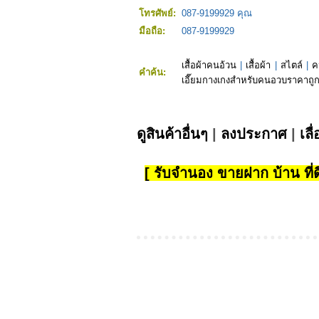
โทรศัพย์:
087-9199929 คุณ
มือถือ:
087-9199929
เสื้อผ้าคนอ้วน
|
เสื้อผ้า
|
สไตล์
|
ค
คำค้น:
เอี๊ยมกางเกงสำหรับคนอวบราคาถู
ดูสินค้าอื่นๆ
|
ลงประกาศ
|
เลื
[ รับจำนอง ขายฝาก บ้าน ที่ดิ