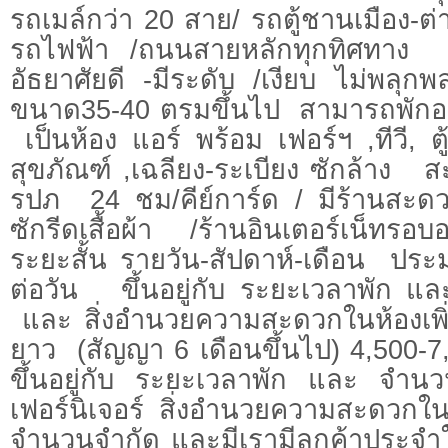
รถเมล์กว่า 20 สาย/ รถตู้ชานเมือง-ต่
รถไฟฟ้า /ถนนสายหลักทุกทิศทาง /ผ
อัธยาศัยดี -มีระดับ /เงียบ ไม่พลุก
ขนาด35-40 ตรมขึ้นไป สามารถพักอย
เป็นห้อง แอร์ พร้อม เฟอร์ฯ ,ทีวี, ตู้
สุขภัณฑ์ ,เฉลียง-ระเบียง ซักล้าง
รปภ 24 ชม/คีย์การ์ด / มีร้านสะดวกซื
ซักรีดเสื้อผ้า /ร้านอินเตอร์เน็ทรอบ
ระยะสั้น รายวัน-สัปดาห์-เดือน ป
ต่อวัน ขึ้นอยู่กับ ระยะเวลาพัก แล
และ สิ่งอำนวยความสะดวกในห้องเพิ่ม
ยาว (สัญญา 6 เดือนขึ้นไป) 4,500-7
ขึ้นอยู่กับ ระยะเวลาพัก และ จำน
เฟอร์นิเจอร์ สิ่งอำนวยความสะด
จำนวนจำกัด และมีเรามีลูกค้าประจำใ