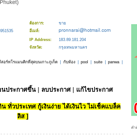
(Phuket)
ต้องการ:
ขาย
63951535
อีเมล์:
IP Address:
183.89.181.204
จังหวัด:
กรุงเทพมหานคร
รีสอร์ทโรแมนติกที่สุดบนเกาะภูเก็ต
|
กับห้อง
|
pool
|
suite
|
panwa
|
่อนประกาศขึ้น
|
ลบประกาศ
|
แก้ไขประกาศ
น ทั่วประเทศ กู้เงินง่าย ได้เงินไว ไม่เช็คแบล็ค
ลิส ]
คำค