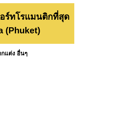
อร์ทโรแมนติกที่สุด
a (Phuket)
กแต่ง อื่นๆ