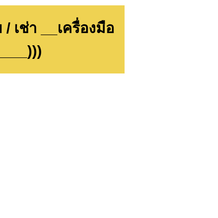
ช่า __เครื่องมือ
___)))