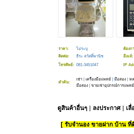
ราคา:
ไม่ระบุ
ต้องก
ติดต่อ:
ธีระ สวัสดิ์พานิช
อีเมล์
โทรศัพย์:
081-3451047
IP Ad
เช่า
|
เครื่องมือแพทย์
|
มือสอง
|
หล
คำค้น:
มือสอง
|
ขายเช่าอุปกรณ์การแพทย์
ดูสินค้าอื่นๆ
|
ลงประกาศ
|
เลื
[ รับจำนอง ขายฝาก บ้าน ที่ดิ