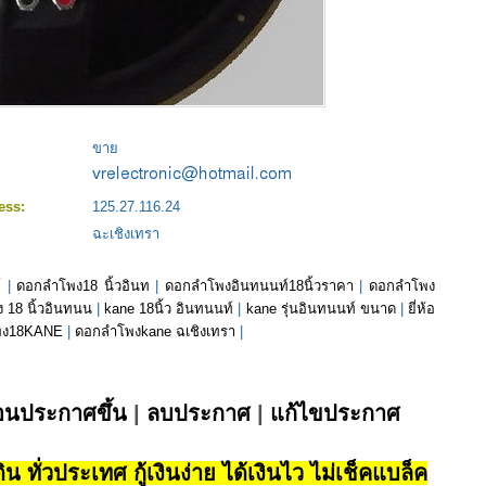
:
ขาย
ess:
125.27.116.24
ฉะเชิงเทรา
์
|
ดอกลำโพง18 นิ้วอินท
|
ดอกลำโพงอินทนนท์18นิ้วราคา
|
ดอกลําโพง
 18 นิ้วอินทนน
|
kane 18นิ้ว อินทนนท์
|
kane รุ่นอินทนนท์ ขนาด
|
ยี่ห้อ
พง18KANE
|
ดอกลำโพงkane ฉเชิงเทรา
|
่อนประกาศขึ้น
|
ลบประกาศ
|
แก้ไขประกาศ
น ทั่วประเทศ กู้เงินง่าย ได้เงินไว ไม่เช็คแบล็ค