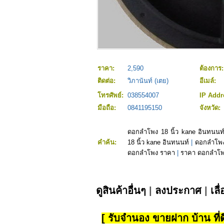
ราคา:
2,590
ต้องการ
ติดต่อ:
วิภานันท์ (เตย)
อีเมล์:
โทรศัพย์:
038554007
IP Addr
มือถือ:
0841195150
จังหวัด:
ดอกลำโพง 18 นิ้ว kane อินทนนท
คำค้น:
18 นิ้ว kane อินทนนท์
|
ดอกลําโพง
ดอกลำโพง ราคา
|
ราคา ดอกลำโ
ดูสินค้าอื่นๆ
|
ลงประกาศ
|
เลื
[ รับจำนอง ขายฝาก บ้าน ที่ดิ