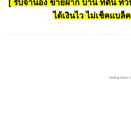
[ รับจำนอง ขายฝาก บ้าน ที่ดิน ทั่วป
ได้เงินไว ไม่เช็คแบล็ค
loding time:
0